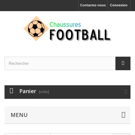
Contactez-nous
Connexion
Panier
(vide)
MENU