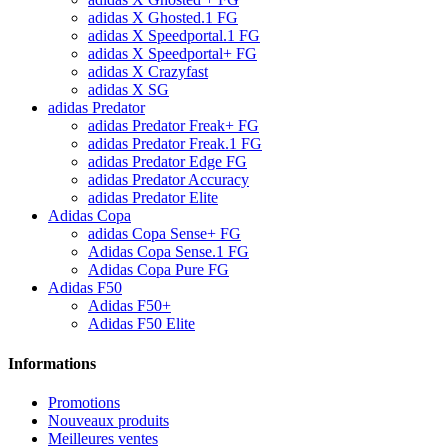
adidas X Ghosted.1 FG
adidas X Speedportal.1 FG
adidas X Speedportal+ FG
adidas X Crazyfast
adidas X SG
adidas Predator
adidas Predator Freak+ FG
adidas Predator Freak.1 FG
adidas Predator Edge FG
adidas Predator Accuracy
adidas Predator Elite
Adidas Copa
adidas Copa Sense+ FG
Adidas Copa Sense.1 FG
Adidas Copa Pure FG
Adidas F50
Adidas F50+
Adidas F50 Elite
Informations
Promotions
Nouveaux produits
Meilleures ventes