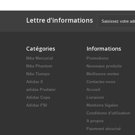
Lettre d'informations
Catégories
Informations
Nike Mercurial
Promotions
Nike Phantom
Nouveaux produits
Nike Tiempo
Meilleures ventes
Adidas X
Contactez-nous
adidas Predator
Accueil
Adidas Copa
Livraison
Adidas F50
Mentions légales
Conditions d'utilisation
A propos
Paiement sécurisé