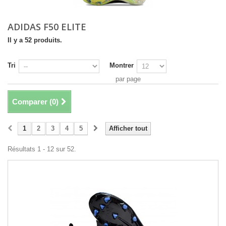
ADIDAS F50 ELITE
Il y a 52 produits.
Tri
Montrer
par page
Comparer (
0
)
1
2
3
4
5
Afficher tout
Résultats 1 - 12 sur 52.