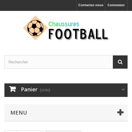
Contactez-nous
Connexion
Panier
(vide)
MENU