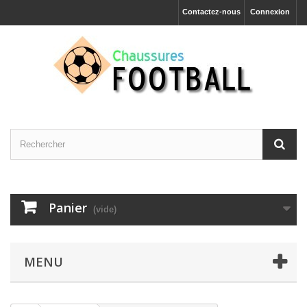
Contactez-nous
Connexion
Panier
(vide)
MENU