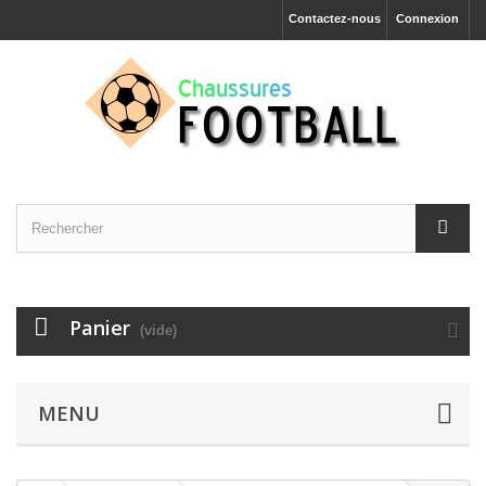
Contactez-nous
Connexion
Panier
(vide)
MENU