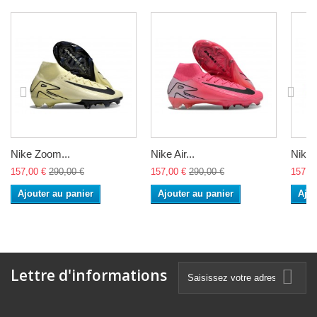
Nike Zoom...
Nike Air...
Nike A
157,00 €
290,00 €
157,00 €
290,00 €
157,0
Ajouter au panier
Ajouter au panier
Ajou
Lettre d'informations