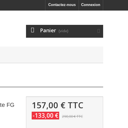
Contactez-nous
Connexion
Panier
(vide)
157,00 €
TTC
ite FG
-133,00 €
290,00 €
TTC