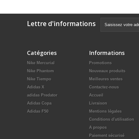
Lettre d'informations
Catégories
Informations
Nike Mercurial
Promotions
Nike Phantom
Nouveaux produits
Nike Tiempo
Meilleures ventes
Adidas X
Contactez-nous
adidas Predator
Accueil
Adidas Copa
Livraison
Adidas F50
Mentions légales
Conditions d'utilisation
A propos
Paiement sécurisé