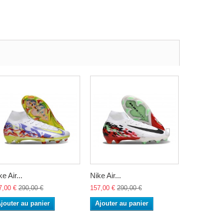
e Air...
Nike Air...
Nike Air...
7,00 €
290,00 €
157,00 €
290,00 €
157,00 €
29
jouter au panier
Ajouter au panier
Ajouter a