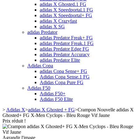
adidas X Ghosted.1 FG
adidas X Speedportal.1 FG
adidas X Speedportal+ FG
adidas X Crazyfast
adidas X SG
adidas Predator
adidas Predator Freak+ FG
adidas Predator Freak.1 FG
adidas Predator Edge FG
adidas Predator Accuracy
adidas Predator Elite
Adidas Copa
adidas Copa Sense+ FG
Adidas Copa Sense.1 FG
Adidas Copa Pure FG
Adidas F50
Adidas F50+
Adidas F50 Elite
>
Adidas X
>
adidas X Ghosted + FG
>
Crampon Nouvelle adidas X
Ghosted+ FG X-Men Cyclops - Bleu Rouge Vif Jaune
Prix réduit !
Agrandir l'image