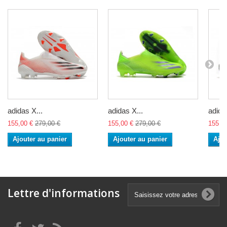
adidas X...
adidas X...
adida
155,00 €
279,00 €
155,00 €
279,00 €
155,0
Ajouter au panier
Ajouter au panier
Ajou
Lettre d'informations