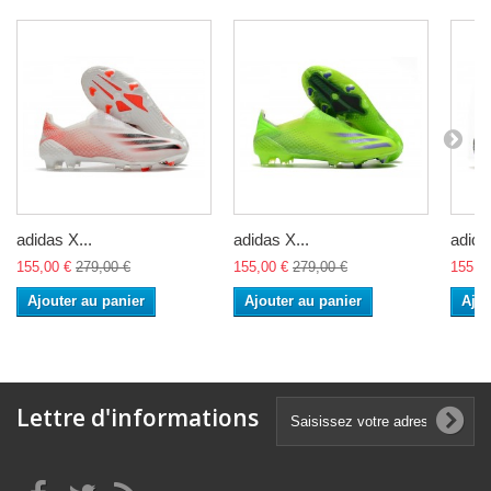
adidas X...
adidas X...
adida
155,00 €
279,00 €
155,00 €
279,00 €
155,0
Ajouter au panier
Ajouter au panier
Ajou
Lettre d'informations