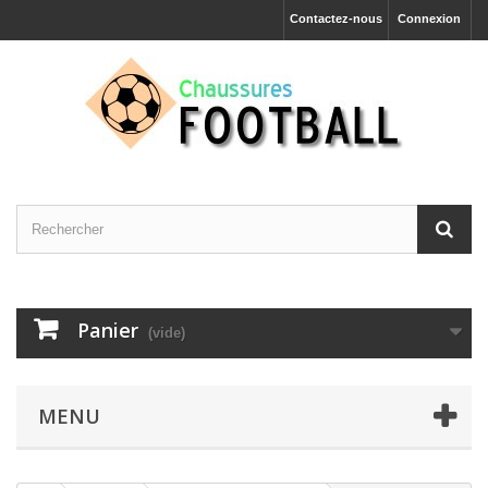
Contactez-nous
Connexion
Panier
(vide)
MENU