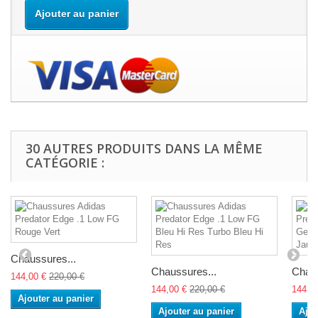
Ajouter au panier
30 AUTRES PRODUITS DANS LA MÊME
CATÉGORIE :
Chaussures...
Chaussures...
Chaus
144,00 €
220,00 €
144,00 €
220,00 €
144,0
Ajouter au panier
Ajouter au panier
Ajou