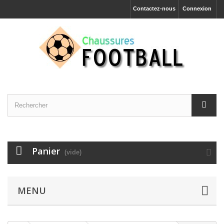
Contactez-nous
Connexion
Panier
(vide)
MENU