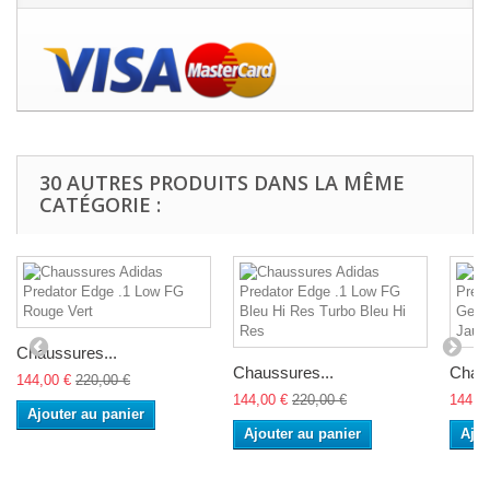
30 AUTRES PRODUITS DANS LA MÊME
CATÉGORIE :
Chaussures...
Chaussures...
Chaus
144,00 €
220,00 €
144,00 €
220,00 €
144,0
Ajouter au panier
Ajouter au panier
Ajou