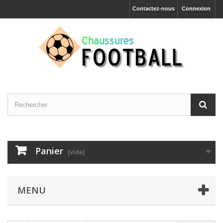
Contactez-nous
Connexion
Panier
(vide)
MENU