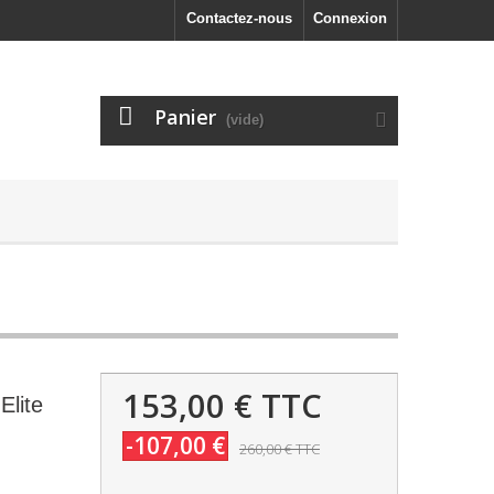
Contactez-nous
Connexion
Panier
(vide)
153,00 €
TTC
Elite
-107,00 €
260,00 €
TTC