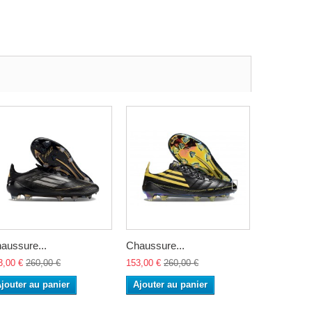
aussure...
Chaussure...
Nouvelles.
3,00 €
260,00 €
153,00 €
260,00 €
155,00 €
27
jouter au panier
Ajouter au panier
Ajouter a