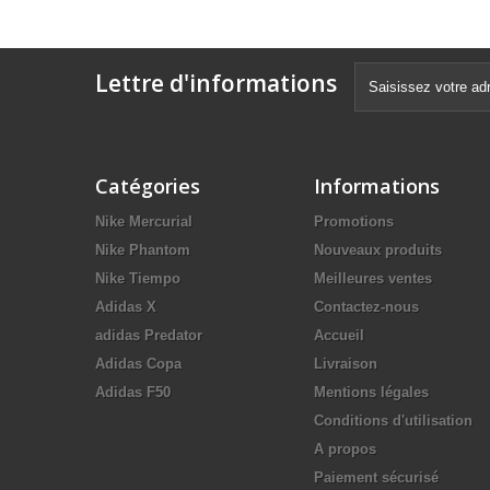
Lettre d'informations
Catégories
Informations
Nike Mercurial
Promotions
Nike Phantom
Nouveaux produits
Nike Tiempo
Meilleures ventes
Adidas X
Contactez-nous
adidas Predator
Accueil
Adidas Copa
Livraison
Adidas F50
Mentions légales
Conditions d'utilisation
A propos
Paiement sécurisé