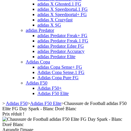
adidas X Ghosted.1 FG
adidas X Speedportal.1 FG
adidas X Speedportal+ FG
adidas X Crazyfast
adidas X SG
adidas Predator
adidas Predator Freak+ FG
adidas Predator Freak.1 FG
adidas Predator Edge FG
adidas Predator Accuracy
adidas Predator Elite
Adidas Copa
adidas Copa Sense+ FG
Adidas Copa Sense.1 FG
Adidas Copa Pure FG
Adidas F50
Adidas F50+
Adidas F50 Elite
>
Adidas F50
>
Adidas F50 Elite
>
Chaussure de Football adidas F50
Elite FG Day Spark - Blanc Doré Blanc
Prix réduit !
Agrandir l'image