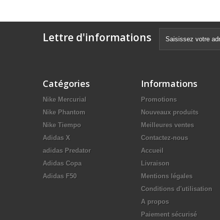
Lettre d'informations
Catégories
Informations
Nike Mercurial
Promotions
Nike Phantom
Nouveaux produits
Nike Tiempo
Meilleures ventes
Adidas X
Contactez-nous
adidas Predator
Accueil
Adidas Copa
Livraison
Adidas F50
Mentions légales
Conditions d'utilisation
A propos
Paiement sécurisé