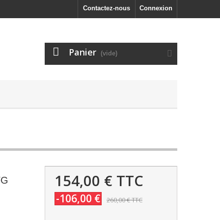
Contactez-nous
Connexion
Panier
(vide)
154,00 €
TTC
FG
-106,00 €
260,00 €
TTC