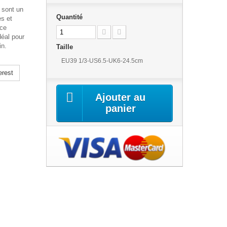
sont un
Quantité
es et
nce
éal pour
in.
Taille
EU39 1/3-US6.5-UK6-24.5cm
erest
Ajouter au
panier