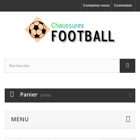
Contactez-nous
Connexion
Panier
(vide)
MENU