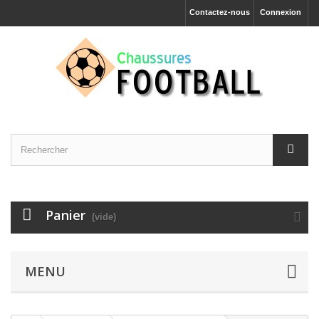
Contactez-nous
Connexion
Panier
(vide)
MENU