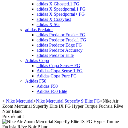
adidas X Ghosted.1 FG
adidas X Speedportal.1 FG
adidas X Speedportal+ FG
adidas X Crazyfast
adidas X SG
adidas Predator
adidas Predator Freak+ FG
adidas Predator Freak.1 FG
adidas Predator Edge FG
adidas Predator Accuracy
adidas Predator Elite
Adidas Copa
adidas Copa Sense+ FG
Adidas Copa Sense.1 FG
Adidas Copa Pure FG
Adidas F50
Adidas F50+
Adidas F50 Elite
>
Nike Mercurial
>
Nike Mercurial Superfly 9 Elite FG
>
Nike Air
Zoom Mercurial Superfly Elite IX FG Hyper Turque Fuchsia Rêve
Noir Blanc
Prix réduit !