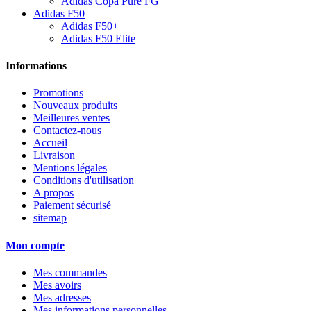
Adidas Copa Pure FG
Adidas F50
Adidas F50+
Adidas F50 Elite
Informations
Promotions
Nouveaux produits
Meilleures ventes
Contactez-nous
Accueil
Livraison
Mentions légales
Conditions d'utilisation
A propos
Paiement sécurisé
sitemap
Mon compte
Mes commandes
Mes avoirs
Mes adresses
Mes informations personnelles