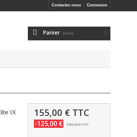
Contactez-nous
Connexion
Panier
(vide)
155,00 €
TTC
ite IX
-125,00 €
280,00 €
TTC