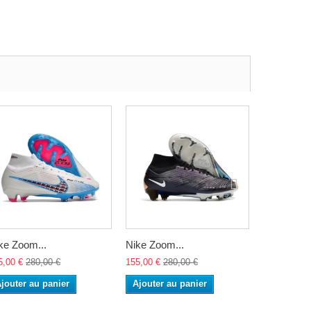
ke Zoom...
Nike Zoom...
Nike Zoom
5,00 €
280,00 €
155,00 €
280,00 €
155,00 €
28
jouter au panier
Ajouter au panier
Ajouter a