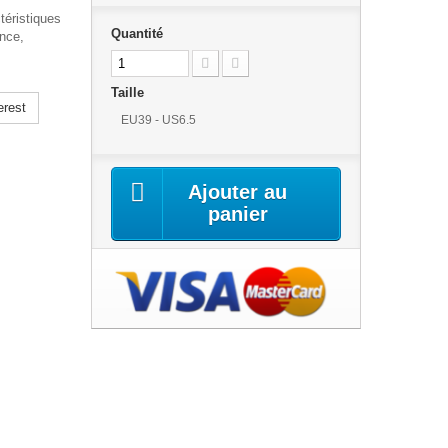
éristiques
Quantité
ence,
Taille
erest
EU39 - US6.5
Ajouter au
panier