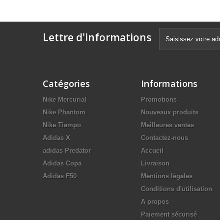
Lettre d'informations
Catégories
Informations
Nike Mercurial
Promotions
Nike Phantom
Nouveaux produits
Nike Tiempo
Meilleures ventes
Adidas X
Contactez-nous
adidas Predator
Accueil
Adidas Copa
Livraison
Adidas F50
Mentions légales
Conditions d'utilisation
A propos
Paiement sécurisé