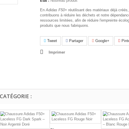
État :
Nouveau produit
En
Adidas F50+
réutilisant des matériaux déjà créés
contribuons à réduire les déchets et notre dépendan
ressources limitées, afin de réduire l'empreinte écolo
produits que nous fabriquons.
Tweet
Partager
Google+
Pint
Imprimer
CATÉGORIE :