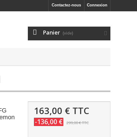
Contactez-nous
Connexion
Panier
(vide)
163,00 €
TTC
 FG
 Lemon
-136,00 €
299,00 €
TTC