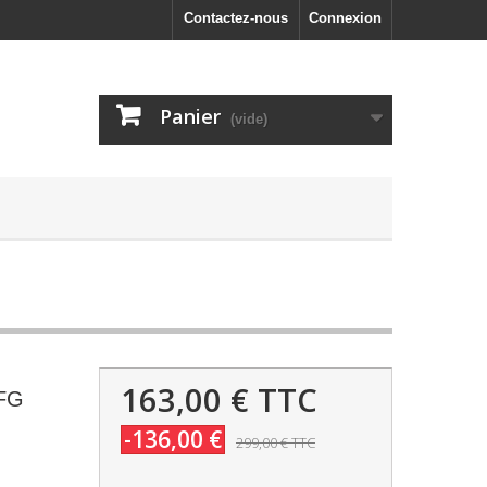
Contactez-nous
Connexion
Panier
(vide)
163,00 €
TTC
 FG
-136,00 €
299,00 €
TTC