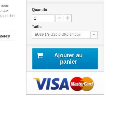
, nous
Quantité
ce aux
gique des
Taille
EU39 1/3-US6.5-UK6-24.5cm
terest
Ajouter au
panier