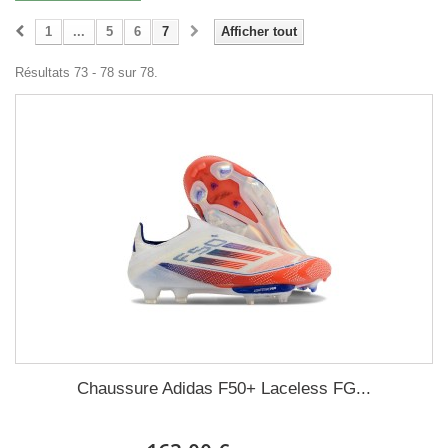
1
...
5
6
7
Afficher tout
Résultats 73 - 78 sur 78.
Chaussure Adidas F50+ Laceless FG...