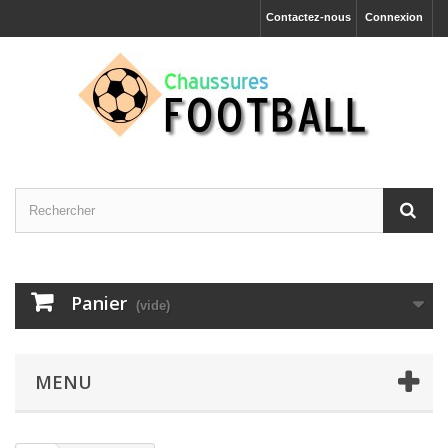
Contactez-nous
Connexion
Panier
(vide)
MENU