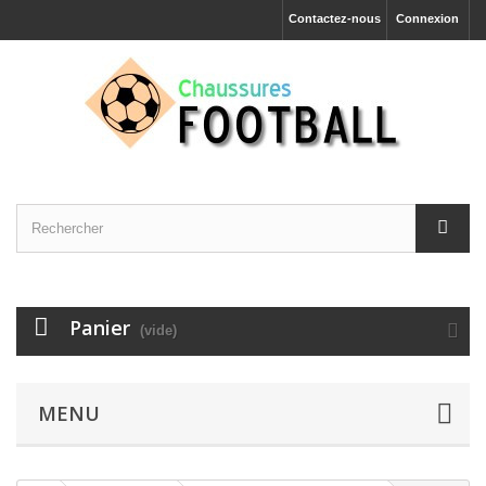
Contactez-nous
Connexion
Panier
(vide)
MENU