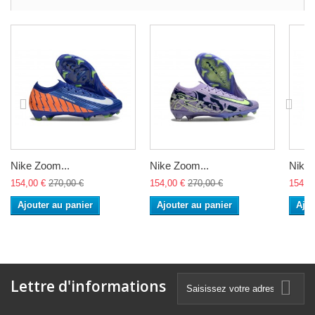
Nike Zoom...
Nike Zoom...
Nike 
154,00 €
270,00 €
154,00 €
270,00 €
154,0
Ajouter au panier
Ajouter au panier
Ajou
Lettre d'informations