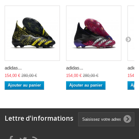
adidas...
adidas...
adidas
154,00 €
280,00 €
154,00 €
280,00 €
154,0
Ajouter au panier
Ajouter au panier
Ajou
Lettre d'informations