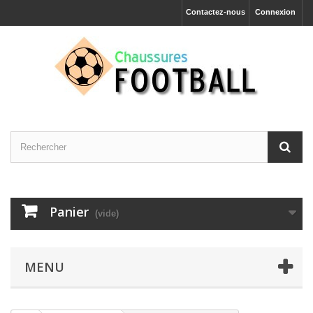
Contactez-nous
Connexion
Panier
(vide)
MENU