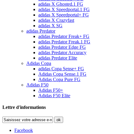
adidas X Ghosted.1 FG
adidas X Speedportal.1 FG
adidas X Speedportal+ FG
adidas X Crazyfast
adidas X SG
adidas Predator
adidas Predator Freak+ FG
adidas Predator Freak.1 FG
adidas Predator Edge FG
adidas Predator Accuracy
adidas Predator Elite
Adidas Copa
adidas Copa Sense+ FG
Adidas Copa Sense.1 FG
Adidas Copa Pure FG
Adidas F50
Adidas F50+
Adidas F50 Elite
Lettre d'informations
ok
Facebook