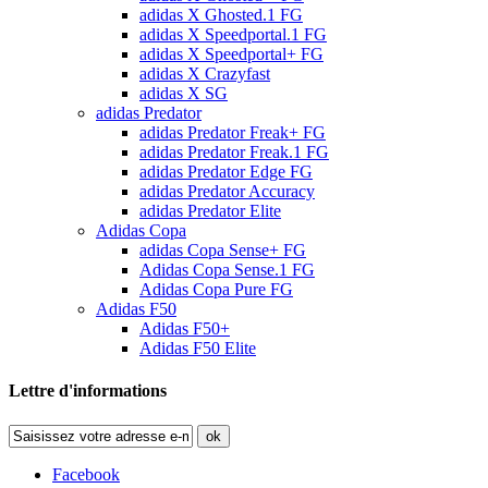
adidas X Ghosted.1 FG
adidas X Speedportal.1 FG
adidas X Speedportal+ FG
adidas X Crazyfast
adidas X SG
adidas Predator
adidas Predator Freak+ FG
adidas Predator Freak.1 FG
adidas Predator Edge FG
adidas Predator Accuracy
adidas Predator Elite
Adidas Copa
adidas Copa Sense+ FG
Adidas Copa Sense.1 FG
Adidas Copa Pure FG
Adidas F50
Adidas F50+
Adidas F50 Elite
Lettre d'informations
ok
Facebook