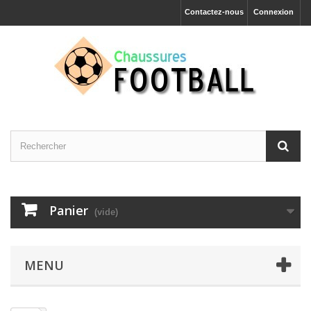
Contactez-nous
Connexion
Panier
(vide)
MENU