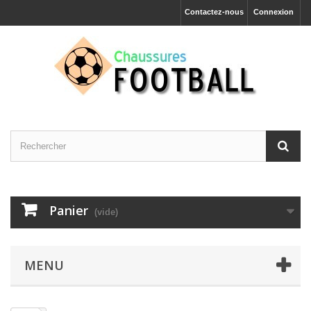
Contactez-nous
Connexion
Panier
(vide)
MENU