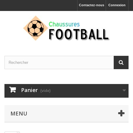
Contactez-nous
Connexion
Panier
(vide)
MENU