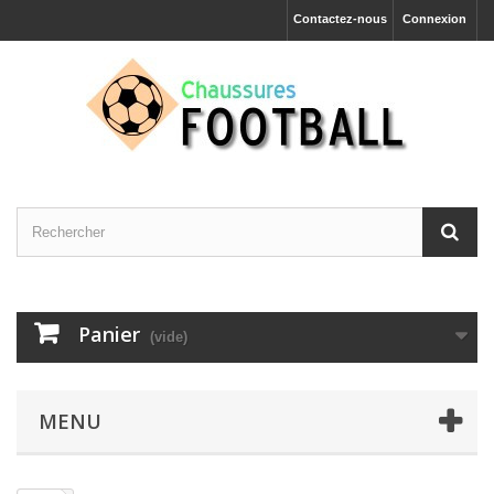
Contactez-nous
Connexion
Panier
(vide)
MENU