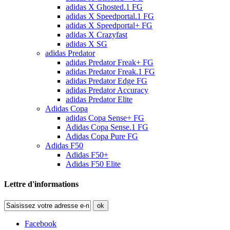
adidas X Ghosted.1 FG
adidas X Speedportal.1 FG
adidas X Speedportal+ FG
adidas X Crazyfast
adidas X SG
adidas Predator
adidas Predator Freak+ FG
adidas Predator Freak.1 FG
adidas Predator Edge FG
adidas Predator Accuracy
adidas Predator Elite
Adidas Copa
adidas Copa Sense+ FG
Adidas Copa Sense.1 FG
Adidas Copa Pure FG
Adidas F50
Adidas F50+
Adidas F50 Elite
Lettre d'informations
ok
Facebook