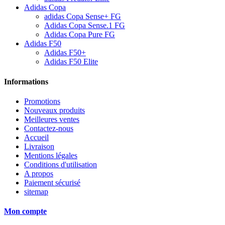
Adidas Copa
adidas Copa Sense+ FG
Adidas Copa Sense.1 FG
Adidas Copa Pure FG
Adidas F50
Adidas F50+
Adidas F50 Elite
Informations
Promotions
Nouveaux produits
Meilleures ventes
Contactez-nous
Accueil
Livraison
Mentions légales
Conditions d'utilisation
A propos
Paiement sécurisé
sitemap
Mon compte