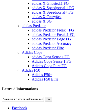
adidas X Ghosted.1 FG
adidas X Speedportal.1 FG
adidas X Speedportal+ FG
adidas X Crazyfast
adidas X SG
adidas Predator
adidas Predator Freak+ FG
adidas Predator Freak.1 FG
adidas Predator Edge FG
adidas Predator Accuracy
adidas Predator Elite
Adidas Copa
adidas Copa Sense+ FG
Adidas Copa Sense.1 FG
Adidas Copa Pure FG
Adidas F50
Adidas F50+
Adidas F50 Elite
Lettre d'informations
ok
Facebook