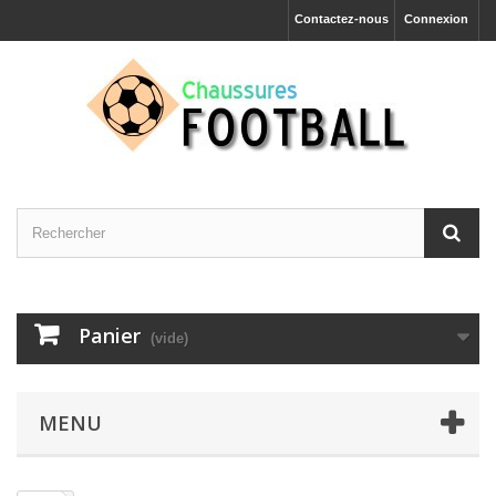
Contactez-nous
Connexion
Panier
(vide)
MENU