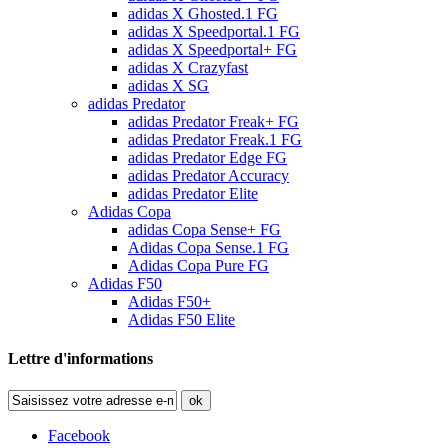
adidas X Ghosted.1 FG
adidas X Speedportal.1 FG
adidas X Speedportal+ FG
adidas X Crazyfast
adidas X SG
adidas Predator
adidas Predator Freak+ FG
adidas Predator Freak.1 FG
adidas Predator Edge FG
adidas Predator Accuracy
adidas Predator Elite
Adidas Copa
adidas Copa Sense+ FG
Adidas Copa Sense.1 FG
Adidas Copa Pure FG
Adidas F50
Adidas F50+
Adidas F50 Elite
Lettre d'informations
ok
Facebook