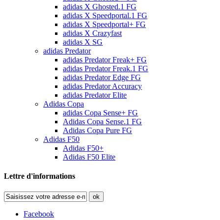
adidas X Ghosted.1 FG
adidas X Speedportal.1 FG
adidas X Speedportal+ FG
adidas X Crazyfast
adidas X SG
adidas Predator
adidas Predator Freak+ FG
adidas Predator Freak.1 FG
adidas Predator Edge FG
adidas Predator Accuracy
adidas Predator Elite
Adidas Copa
adidas Copa Sense+ FG
Adidas Copa Sense.1 FG
Adidas Copa Pure FG
Adidas F50
Adidas F50+
Adidas F50 Elite
Lettre d'informations
ok
Facebook