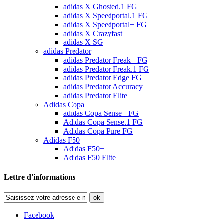
adidas X Ghosted.1 FG
adidas X Speedportal.1 FG
adidas X Speedportal+ FG
adidas X Crazyfast
adidas X SG
adidas Predator
adidas Predator Freak+ FG
adidas Predator Freak.1 FG
adidas Predator Edge FG
adidas Predator Accuracy
adidas Predator Elite
Adidas Copa
adidas Copa Sense+ FG
Adidas Copa Sense.1 FG
Adidas Copa Pure FG
Adidas F50
Adidas F50+
Adidas F50 Elite
Lettre d'informations
ok
Facebook