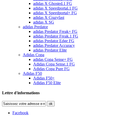
adidas X Ghosted.1 FG
adidas X Speedportal.1 FG
adidas X Speedportal+ FG
adidas X Crazyfast
adidas X SG
adidas Predator
adidas Predator Freak+ FG
adidas Predator Freak.1 FG
adidas Predator Edge FG
adidas Predator Accuracy
adidas Predator Elite
Adidas Copa
adidas Copa Sense+ FG
Adidas Copa Sense.1 FG
Adidas Copa Pure FG
Adidas F50
Adidas F50+
Adidas F50 Elite
Lettre d'informations
ok
Facebook