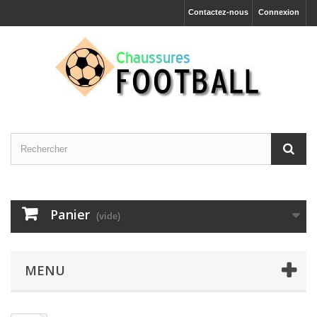
Contactez-nous
Connexion
Panier
(vide)
MENU