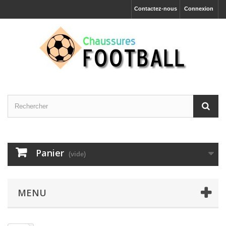
Contactez-nous
Connexion
Panier
(vide)
MENU