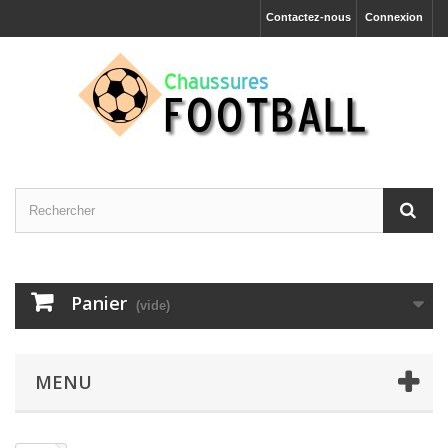
Contactez-nous
Connexion
Panier
(vide)
MENU